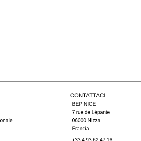
CONTATTACI
BEP NICE
7 rue de Lépante
onale
06000
Nizza
Francia
+33 4 93 62 47 16