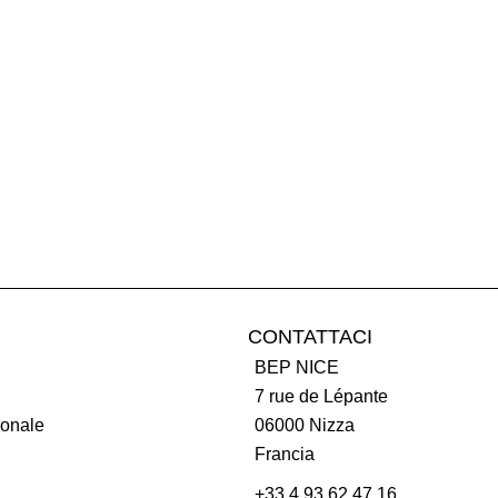
CONTATTACI
BEP NICE
7 rue de Lépante
onale
06000
Nizza
Francia
+33 4 93 62 47 16