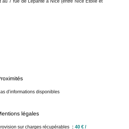
 au 7 rue de Lépante à Nice (entre Nice Étoile et
roximités
as d'informations disponibles
entions légales
rovision sur charges récupérables
40 € /